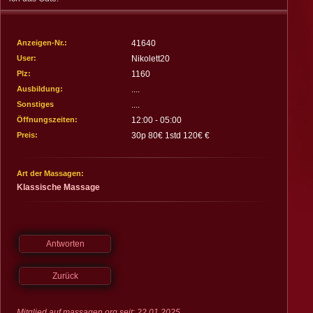
Impressum
Deutschland
Österreich
Schweiz
Spanien
Anzeigen-Nr.:
41640
User:
Nikolett20
Plz:
1160
Ausbildung:
....
Sonstiges
....
Öffnungszeiten:
12:00 - 05:00
Preis:
30p 80€ 1std 120€ €
Art der Massagen:
Klassische Massage
Antworten
Zurück
Mitglied auf massagen.org seit: 22.01.2025