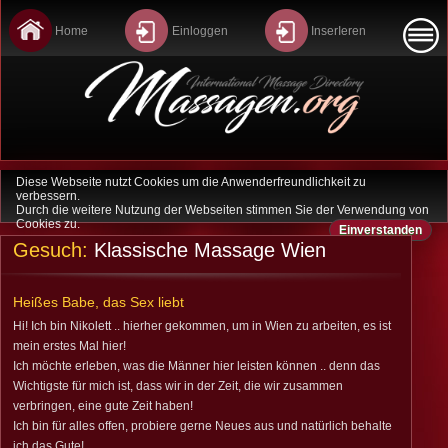
Home
Einloggen
InserIeren
Diese Webseite nutzt Cookies um die Anwenderfreundlichkeit zu
Home
verbessern.
Durch die weitere Nutzung der Webseiten stimmen Sie der Verwendung von
Cookies zu.
Einverstanden
Last Minute
Gesuch:
Klassische Massage Wien
Sitemap
Heißes Babe, das Sex liebt
Datenschutz
Hi! Ich bin Nikolett .. hierher gekommen, um in Wien zu arbeiten, es ist
mein erstes Mal hier!
Kontakt
Ich möchte erleben, was die Männer hier leisten können .. denn das
Wichtigste für mich ist, dass wir in der Zeit, die wir zusammen
verbringen, eine gute Zeit haben!
Agb
Ich bin für alles offen, probiere gerne Neues aus und natürlich behalte
ich das Gute!