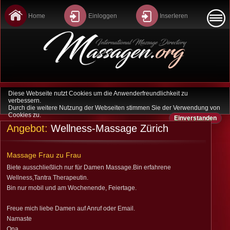
Home
Einloggen
InserIeren
Diese Webseite nutzt Cookies um die Anwenderfreundlichkeit zu
Home
verbessern.
Durch die weitere Nutzung der Webseiten stimmen Sie der Verwendung von
Cookies zu.
Einverstanden
Last Minute
Angebot:
Wellness-Massage Zürich
Sitemap
Massage Frau zu Frau
Datenschutz
Biete ausschließlich nur für Damen Massage.Bin erfahrene
Wellness,Tantra Therapeutin.
Kontakt
Bin nur mobil und am Wochenende, Feiertage.
Freue mich liebe Damen auf Anruf oder Email.
Agb
Namaste
Ona