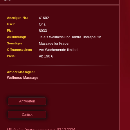
Impressum
Deutschland
Österreich
Schweiz
Spanien
Anzeigen-Nr.:
41602
User:
Ona
Plz:
8033
Ausbildung:
Ja als Wellness und Tantra Therapeutin
Sonstiges
Massage für Frauen
Öffnungszeiten:
Am Wochenende flexibel
Preis:
Ab 190 €
Art der Massagen:
Wellness-Massage
Antworten
Zurück
Mitglied auf massagen.org seit: 02.12.2024