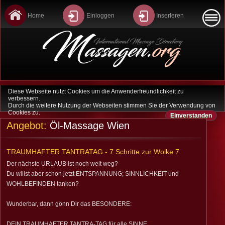
Home
Einloggen
InserIeren
Diese Webseite nutzt Cookies um die Anwenderfreundlichkeit zu
Home
verbessern.
Durch die weitere Nutzung der Webseiten stimmen Sie der Verwendung von
Cookies zu.
Einverstanden
Last Minute
Angebot:
Öl-Massage Wien
Sitemap
TRAUMHAFTER TANTRATAG - 7 Schritte zur Wolke 7
Datenschutz
Der nächste URLAUB ist noch weit weg?
Du willst aber schon jetzt ENTSPANNUNG; SINNLICHKEIT und
Kontakt
WOHLBEFINDEN tanken?
Wunderbar, dann gönn Dir das BESONDERE:
Agb
DEIN TRAUMHAFTER TANTRA-TAG für alle SINNE