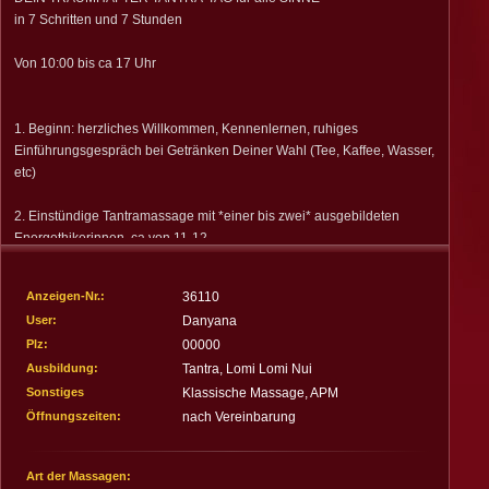
Impressum
in 7 Schritten und 7 Stunden
Deutschland
Österreich
Schweiz
Spanien
Von 10:00 bis ca 17 Uhr
1. Beginn: herzliches Willkommen, Kennenlernen, ruhiges
Einführungsgespräch bei Getränken Deiner Wahl (Tee, Kaffee, Wasser,
etc)
2. Einstündige Tantramassage mit *einer bis zwei* ausgebildeten
Energethikerinnen, ca von 11-12
3. Kulinarischer Genuß: Essensbestellung und gemeinsamen
Anzeigen-Nr.:
36110
Schmausen bis 14 Uhr
User:
Danyana
Plz:
00000
4. Luxusbadetraumerlebnis mit Aromaölen, etc ca. 1 Std. inkl. Peeling
und Haarwäsche, danach kurz ruhiges Sitzen, Plaudern und Abkühlen
Ausbildung:
Tantra, Lomi Lomi Nui
Sonstiges
Klassische Massage, APM
5. tantrisches Begrüssungsritual
Öffnungszeiten:
nach Vereinbarung
6. Nächste intensive Tantramassage ca. 15-16:30, danach
Art der Massagen:
Chakrenausgleich und Nachruhen (ca. 30 Min)